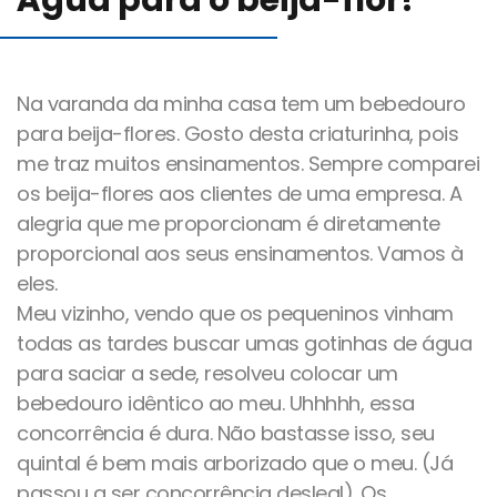
Água para o beija-flor!
Blog
Na varanda da minha casa tem um bebedouro
Canal de comunicação
para beija-flores. Gosto desta criaturinha, pois
me traz muitos ensinamentos. Sempre comparei
Trabalhe Conosco
os beija-flores aos clientes de uma empresa. A
alegria que me proporcionam é diretamente
proporcional aos seus ensinamentos. Vamos à
eles.
Meu vizinho, vendo que os pequeninos vinham
todas as tardes buscar umas gotinhas de água
para saciar a sede, resolveu colocar um
bebedouro idêntico ao meu. Uhhhhh, essa
concorrência é dura. Não bastasse isso, seu
quintal é bem mais arborizado que o meu. (Já
passou a ser concorrência desleal). Os