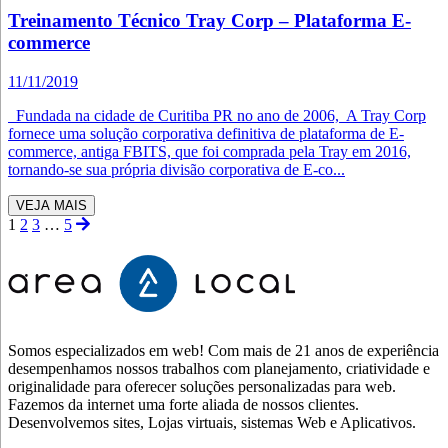
Treinamento Técnico Tray Corp – Plataforma E-
commerce
11/11/2019
Fundada na cidade de Curitiba PR no ano de 2006, A Tray Corp
fornece uma solução corporativa definitiva de plataforma de E-
commerce, antiga FBITS, que foi comprada pela Tray em 2016,
tornando-se sua própria divisão corporativa de E-co...
VEJA MAIS
1
2
3
…
5
Somos especializados em web! Com mais de 21 anos de experiência
desempenhamos nossos trabalhos com planejamento, criatividade e
originalidade para oferecer soluções personalizadas para web.
Fazemos da internet uma forte aliada de nossos clientes.
Desenvolvemos sites, Lojas virtuais, sistemas Web e Aplicativos.