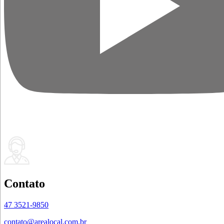
Contato
47 3521-9850
contato@arealocal.com.br