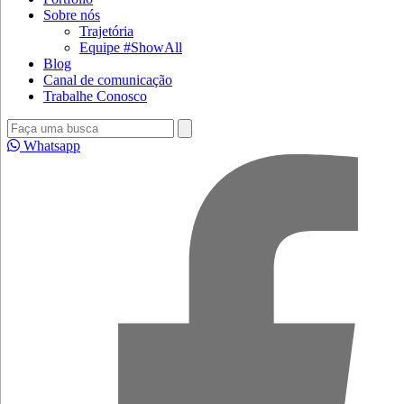
Sobre nós
Trajetória
Equipe #ShowAll
Blog
Canal de comunicação
Trabalhe Conosco
Whatsapp