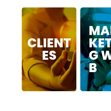
MA
CLIENT
KE
ES
G 
B