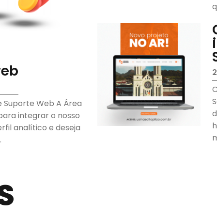
q
c
web
2
C
S
 e Suporte Web A Área
d
para integrar o nosso
h
fil analítico e deseja
m
.
p
S