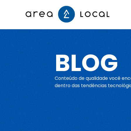
Início
BLOG
Fale conosco
Serviços
Conteúdo de qualidade você enco
dentro das tendências tecnológi
Portfólio
Sobre nós