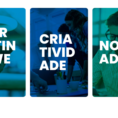
R
CRIA
TIN
NO
TIVID
WE
AD
ADE