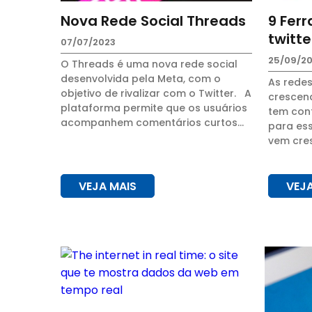
Nova Rede Social Threads
9 Fer
twitte
07/07/2023
25/09/20
O Threads é uma nova rede social
desenvolvida pela Meta, com o
As redes
objetivo de rivalizar com o Twitter. A
crescend
plataforma permite que os usuários
tem cont
acompanhem comentários curtos
para ess
de seus amigos em um modelo de
vem cre
linha do tempo. Os perfis podem ser
desenvo
pú...
auxiliar
twitter...
VEJA MAIS
VEJ