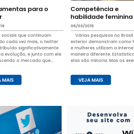
ramentas para o
Competência e
r
habilidade feminina
19
06/03/2015
 sociais que continuam
Várias pesquisas no Brasil
o cada vez mais, o twitter
exterior demonstram como
ribuído significativamente
e mulheres utilizam a interne
a evolução, e junto com ele
maneira diferente. Estatisti
scendo o mercado que
elas são minoria. Mas os ex
lve ferramentas para
mostram que sobram compe
 essas redes sociais. Como o
e habilidade para as mulheres
A MAIS
VEJA MAIS