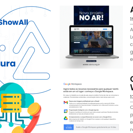
1
A
L
c
g
e
d
1
O
p
e
r