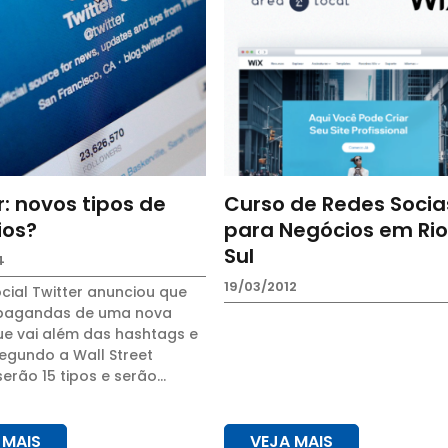
r: novos tipos de
Curso de Redes Socia
ios?
para Negócios em Rio
Sul
4
19/03/2012
cial Twitter anunciou que
opagandas de uma nova
ue vai além das hashtags e
segundo a Wall Street
serão 15 tipos e serão
 ao longo dos próximos
es. Um desses formatos que
ci...
 MAIS
VEJA MAIS