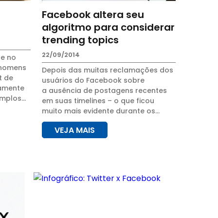
Facebook altera seu
algoritmo para considerar
trending topics
22/09/2014
 e no
 homens
Depois das muitas reclamações dos
t de
usuários do Facebook sobre
camente
a ausência de postagens recentes
emplos
em suas timelines – o que ficou
tência
muito mais evidente durante os
 n...
protestos em Ferguson, que
VEJA MAIS
receberam muito menos cobertura
do que o Desafio do B...