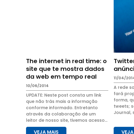
The internet in real time: o
Twitte
site que te mostra dados
anúnc
da web em tempo real
11/04/201
10/06/2014
A rede so
fará pr
UPDATE: Neste post consta um link
forma, q
que não trás mais a informação
tweets; 
conforme informado. Entretanto
Journal, 
através da colaboração de um
lançados
leitor de nosso site, tivemos acesso
seis mes
a outro site que trás essas
já foi anun
VEJA MAIS
VEJA
informações. Sendo que optamos