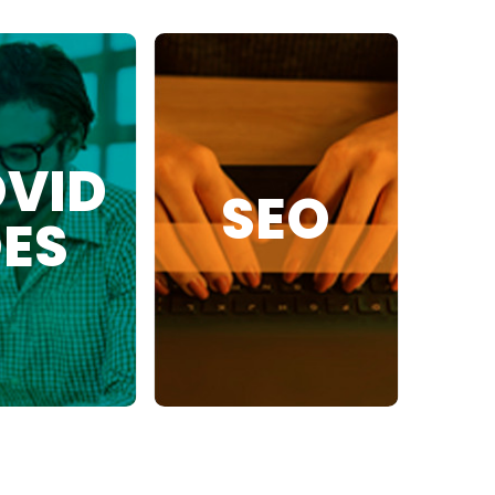
VID
SEO
ES