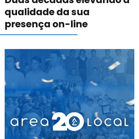
Duas décadas elevando a
Blog
qualidade da sua
presença on-line
Canal de comunicação
Trabalhe Conosco