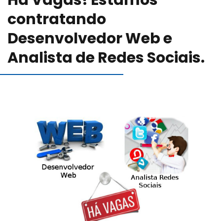
Há Vagas! Estamos
Blog
contratando
Desenvolvedor Web e
Canal de comunicação
Analista de Redes Sociais.
Trabalhe Conosco