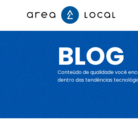
Início
BLOG
Fale conosco
Conteúdo de qualidade você enco
Serviços
dentro das tendências tecnológi
Portfólio
Sobre nós