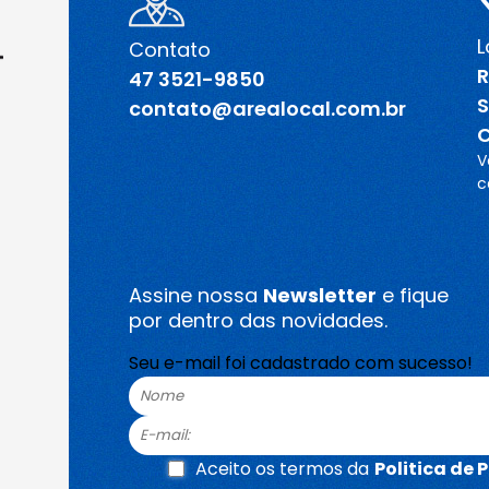
L
Contato
R
47 3521-9850
S
contato@arealocal.com.br
C
V
c
Assine nossa
Newsletter
e fique
por dentro das novidades.
Seu e-mail foi cadastrado com sucesso!
Aceito os termos da
Politica de 