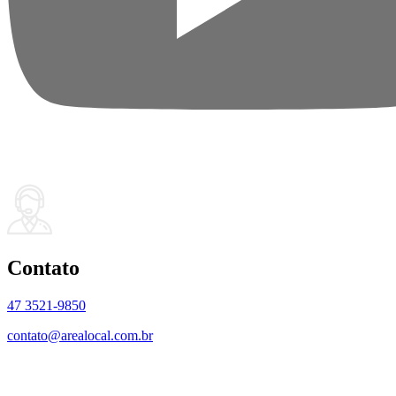
Contato
47 3521-9850
contato@arealocal.com.br