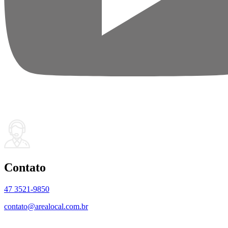
Contato
47 3521-9850
contato@arealocal.com.br