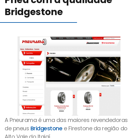
Pneu com a qualidade
Blog
Bridgestone
Canal de comunicação
Trabalhe Conosco
A Pneurama é uma das maiores revendedoras
de pneus
Bridgestone
e Firestone da região do
Alto Vale do Itajaí.