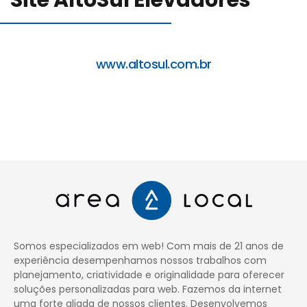
Site AltoSul Elevadores
Blog
www.altosul.com.br
Canal de comunicação
Trabalhe Conosco
Somos especializados em web! Com mais de 21 anos de
experiência desempenhamos nossos trabalhos com
planejamento, criatividade e originalidade para oferecer
soluções personalizadas para web. Fazemos da internet
uma forte aliada de nossos clientes. Desenvolvemos