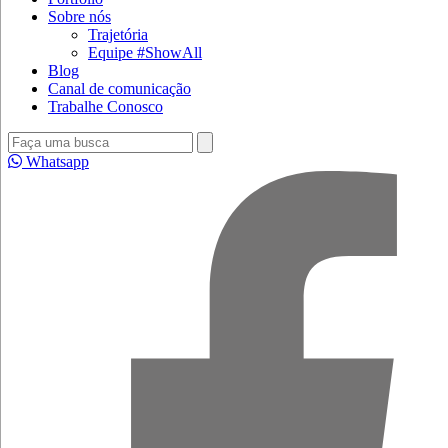
Sobre nós
Trajetória
Equipe #ShowAll
Blog
Canal de comunicação
Trabalhe Conosco
Whatsapp