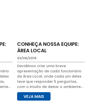
PE:
CONHEÇA NOSSA EQUIPE:
ÁREA LOCAL
03/06/2019
Decidimos criar uma breve
nário
apresentação de cada funcionário
deles
da Área Local, onde cada um deles
as,
teve que responder 5 perguntas,
iente
com o intuito de deixar o ambiente
o, e
de trabalho mais descontraído, e
VEJA MAIS
am
para que os clientes conheçam
mesmo que um tanto...