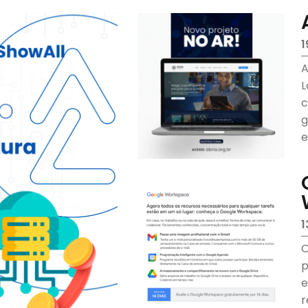
1
A
L
c
g
e
d
1
O
p
e
r