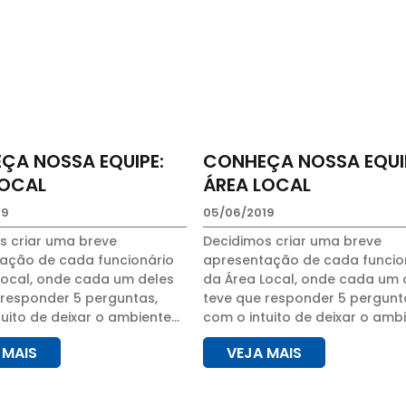
ÇA NOSSA EQUIPE:
CONHEÇA NOSSA EQUI
LOCAL
ÁREA LOCAL
19
05/06/2019
s criar uma breve
Decidimos criar uma breve
ação de cada funcionário
apresentação de cada funcio
Local, onde cada um deles
da Área Local, onde cada um 
 responder 5 perguntas,
teve que responder 5 pergunt
uito de deixar o ambiente
com o intuito de deixar o amb
lho mais descontraído, e
de trabalho mais descontraíd
 MAIS
VEJA MAIS
 os clientes conheçam
para que os clientes conheç
e um tanto...
mesmo que um tanto...