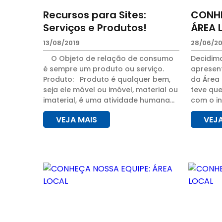
Recursos para Sites:
CONHE
Serviços e Produtos!
ÁREA 
13/08/2019
28/06/20
O Objeto de relação de consumo
Decidim
é sempre um produto ou serviço.
apresen
Produto: Produto é qualquer bem,
da Área
seja ele móvel ou imóvel, material ou
teve que
imaterial, é uma atividade humana
com o in
resultante no processo natural, que
de traba
VEJA MAIS
VEJ
...
para qu
mesmo q