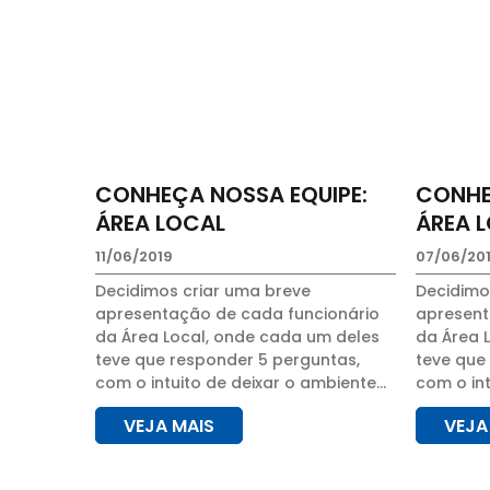
CONHEÇA NOSSA EQUIPE:
CONHE
ÁREA LOCAL
ÁREA 
11/06/2019
07/06/20
Decidimos criar uma breve
Decidimo
apresentação de cada funcionário
apresent
da Área Local, onde cada um deles
da Área 
teve que responder 5 perguntas,
teve que
com o intuito de deixar o ambiente
com o int
de trabalho mais descontraído, e
de traba
VEJA MAIS
VEJA
para que os clientes conheçam
para que
mesmo que um tanto...
mesmo qu