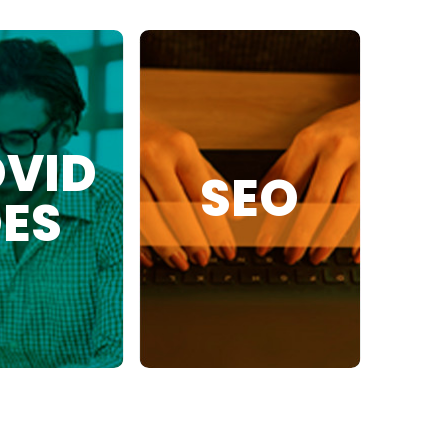
VID
SEO
ES