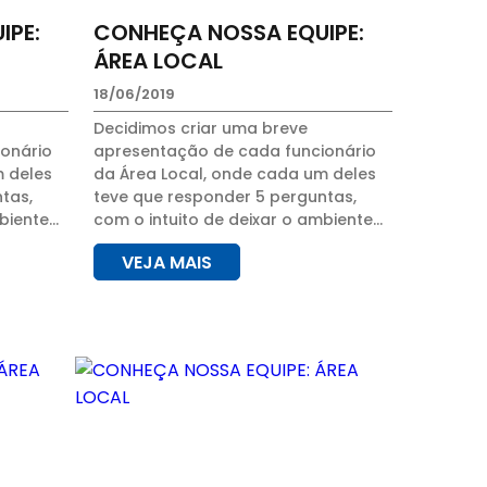
IPE:
CONHEÇA NOSSA EQUIPE:
ÁREA LOCAL
18/06/2019
Decidimos criar uma breve
onário
apresentação de cada funcionário
m deles
da Área Local, onde cada um deles
tas,
teve que responder 5 perguntas,
biente
com o intuito de deixar o ambiente
do, e
de trabalho mais descontraído, e
VEJA MAIS
çam
para que os clientes conheçam
mesmo que um tanto...