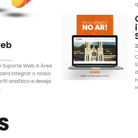
q
c
web
2
C
S
 e Suporte Web A Área
d
para integrar o nosso
h
fil analítico e deseja
m
.
p
S