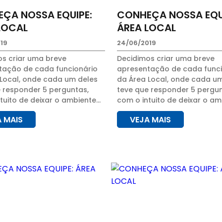
ÇA NOSSA EQUIPE:
CONHEÇA NOSSA EQU
LOCAL
ÁREA LOCAL
19
24/06/2019
os criar uma breve
Decidimos criar uma breve
tação de cada funcionário
apresentação de cada funci
 Local, onde cada um deles
da Área Local, onde cada u
 responder 5 perguntas,
teve que responder 5 pergun
tuito de deixar o ambiente
com o intuito de deixar o am
lho mais descontraído, e
de trabalho mais descontraí
A MAIS
VEJA MAIS
e os clientes conheçam
para que os clientes conhe
ue um tanto...
mesmo que um tanto...