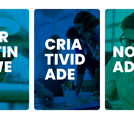
R
CRIA
TIN
NO
TIVID
WE
AD
ADE