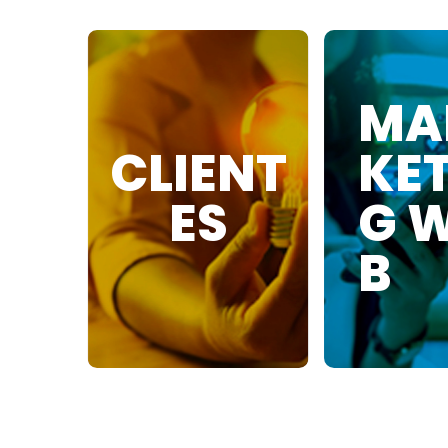
MA
CLIENT
KE
ES
G 
B