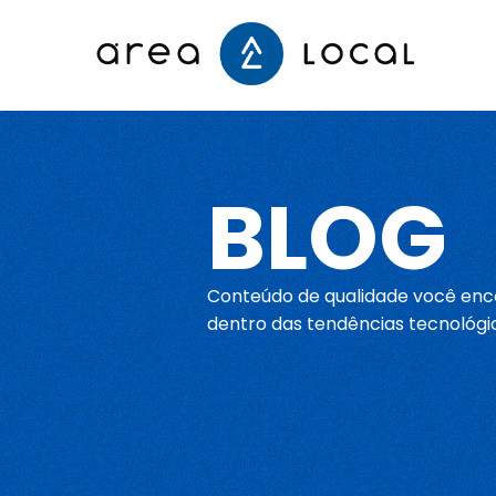
Início
BLOG
Fale conosco
Serviços
Conteúdo de qualidade você enco
dentro das tendências tecnológi
Portfólio
Sobre nós